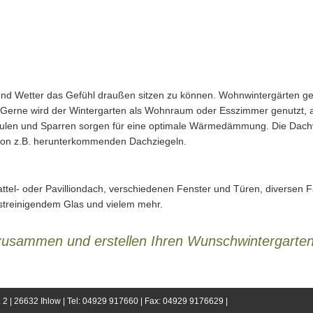
und Wetter das Gefühl draußen sitzen zu können. Wohnwintergärten g
Gerne wird der Wintergarten als Wohnraum oder Esszimmer genutzt, 
 Säulen und Sparren sorgen für eine optimale Wärmedämmung. Die Dach
von z.B. herunterkommenden Dachziegeln.
ttel- oder Pavilliondach, verschiedenen Fenster und Türen, diversen 
streinigendem Glas und vielem mehr.
 zusammen und erstellen Ihren Wunschwintergarten
r. 2 | 26632 Ihlow | Tel: 04929 917660 | Fax: 04929 9176629
|